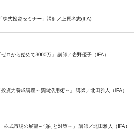
～開催「株式投資セミナー」講師／上原孝志(IFA)
～開催「ゼロから始めて3000万」 講師／岩野優子（IFA）
0～開催「投資力養成講座～新聞活用術～」 講師／北田雅人（IFA）
30～開催「株式市場の展望～傾向と対策～」 講師／北田雅人（IFA）