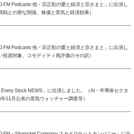
FM Podcasts 他・宗正彰の愛と経済と宗さまと」に出演し
ス商戦との密な関係、株価と景気と経済効果）
FM Podcasts 他・宗正彰の愛と経済と宗さまと」に出演し
しい投資対象、コモディティ再評価のその訳）
very Stock NEWS」に出演しました。（AI・半導体セクタ
5年11月公表の景気ウォッチャー調査等）
M・Skyrocket Company スカイロケットカンパニー」に出