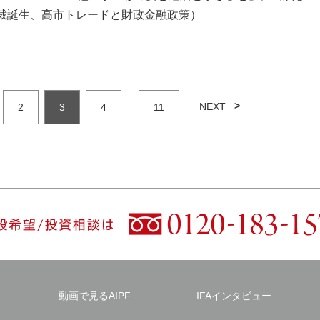
総裁誕生、高市トレードと財政金融政策）
NEXT
2
3
4
11
動画で見るAIPF
IFAインタビュー